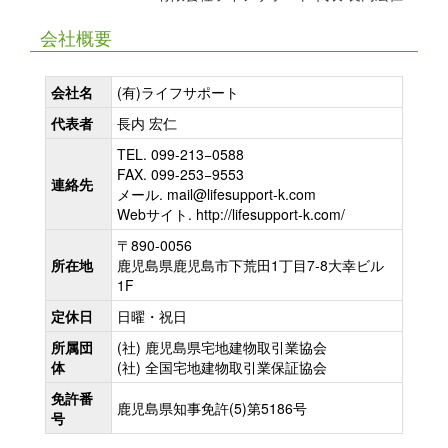
会社概要
会社名
(有)ライフサポート
代表者
長内 宏仁
TEL. 099-213−0588
FAX. 099-253−9553
連絡先
メール. mail@lifesupport-k.com
Webサイト. http://lifesupport-k.com/
〒890-0056
所在地
鹿児島県鹿児島市下荒田1丁目7-8大幸ビル
1F
定休日
日曜・祝日
所属団
(社) 鹿児島県宅地建物取引業協会
体
(社) 全国宅地建物取引業保証協会
免許番
鹿児島県知事免許(5)第5186号
号